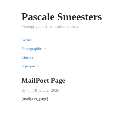
Pascale Smeesters
Photographie et réalisation cinéma
Accueil
Photographie
Cinéma
À propos
MailPoet Page
By on
18 janvier 2026
[mailpoet_page]