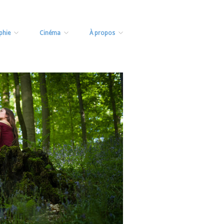
phie
Cinéma
À propos