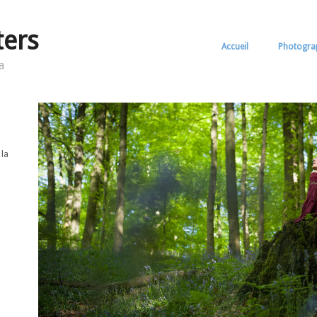
ters
Accueil
Photogra
a
 la